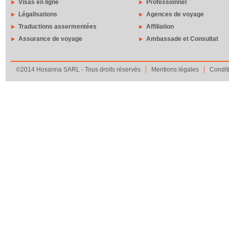
Visas en ligne
Professionnel
Légalisations
Agences de voyage
Traductions assermentées
Affiliation
Assurance de voyage
Ambassade et Consultat
©2014 Hosanna SARL - Tous droits réservés
Mentions légales
Condit