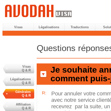
Visas
Légalisations
Traductions
Solu
Questions réponse
Visas
Je souhaite a
Q & R
comment puis-j
Légalisations
Q & R
Générales
R:
Pour annuler votre comm
Q & R
avec notre service client
Affiliation
recevrez par la suite, un 
Q & R