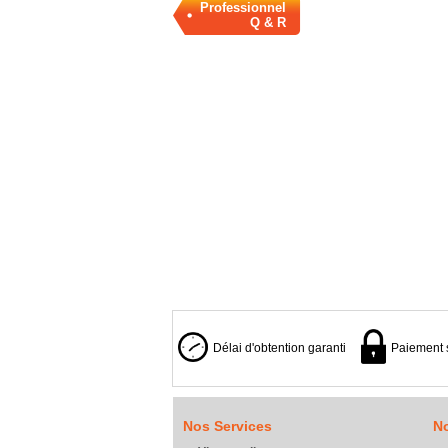
Professionnel
Q & R
Délai d'obtention garanti
Paiement 
Nos Services
No