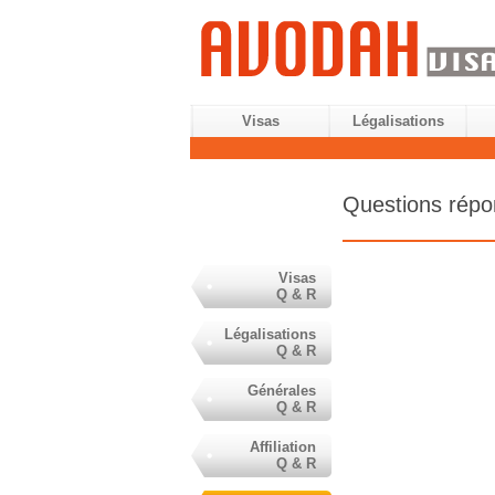
Visas
Légalisations
Questions rép
Visas
Q & R
Légalisations
Q & R
Générales
Q & R
Affiliation
Q & R