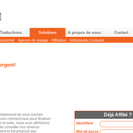
Traductions
Solutions
A propos de nous
Contact
essionnel
Agence de voyage
Affiliation
Ambassade Consulat
argent!
Déjà Affilié ?
 simplement de vous inscrire.
e nos commerciaux pour finaliser
 la suite, nous vous attribuons
Identifiant
 de consulter vos revenus
ent et est proposé aux
Mot de passe