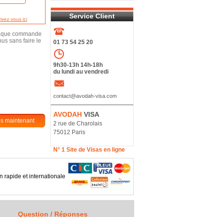
Service Client
rivez vous ici
 chaque commande
us sans faire le
01 73 54 25 20
9h30-13h 14h-18h
du lundi au vendredi
contact@avodah-visa.com
AVODAH
VISA
s maintenant
2 rue de Charolais
75012 Paris
N° 1 Site de Visas en ligne
n rapide et internationale
Question / Réponses